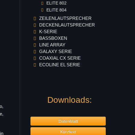
ELITE 802
ELITE 804
ZEILENLAUTSPRECHER
DECKENLAUTSPRECHER
K-SERIE
BASSBOXEN
LINE ARRAY
GALAXY SERIE
COAXIAL CX SERIE
ECOLINE EL SERIE
Downloads:
o,
e,
Datenblatt
Kurztext
in