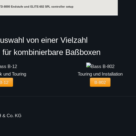
t TD-8000 Endstufe und ELITE-602 SPL controller setup
Auswahl von einer Vielzahl
n für kombinierbare Baßboxen
k und Touring
Touring und Installation
B-12
B-802
H & Co. KG