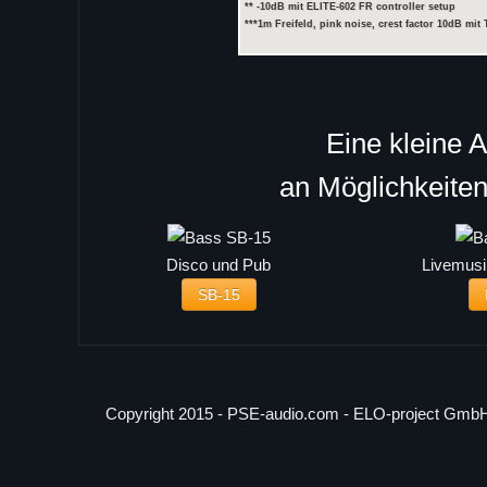
** -10dB mit ELITE-602 FR controller setup
***1m Freifeld, pink noise, crest factor 10dB mi
Eine kleine 
an Möglichkeite
Disco und Pub
Livemusi
SB-15
Copyright 2015 - PSE-audio.com - ELO-project Gmb