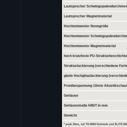
Lautsprecher Schwingspulendurchmes
Lautsprecher Magnetmaterial
Hochtontweeter Nenngröße
Hochtontweeter Schwingspulendurch
Hochtontweeter Magnetmaterial
hoch kratzfeste PU-Strukturbeschicht
Strukturlackierung (verschiedene Farb
glatte Hochglnazlackierung (verschied
Frontbespannung 10mm Akustikschau
Gehäuse
Gehäusemaße H/B/T in mm
Gewicht
* peak 10ms, mit TD-8000 Endstufe und ELITE-602