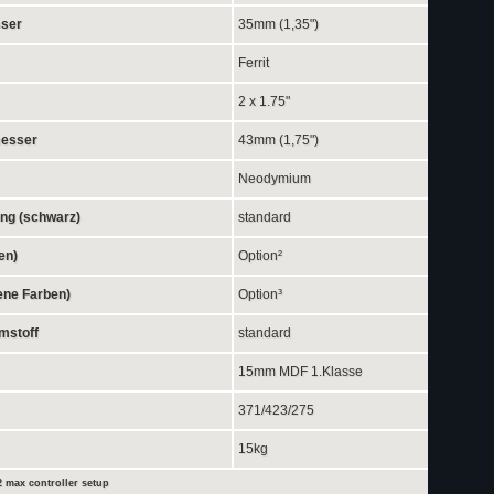
ser
35mm (1,35")
Ferrit
2 x 1.75"
messer
43mm (1,75")
Neodymium
ung (schwarz)
standard
en)
Option²
ene Farben)
Option³
mstoff
standard
15mm MDF 1.Klasse
371/423/275
15kg
 max controller setup