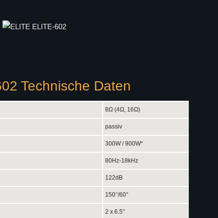
02 Technische Daten
8Ω (4Ω, 16Ω)
passiv
300W / 900W*
80Hz-18kHz
122dB
150°/60°
2 x 6.5"