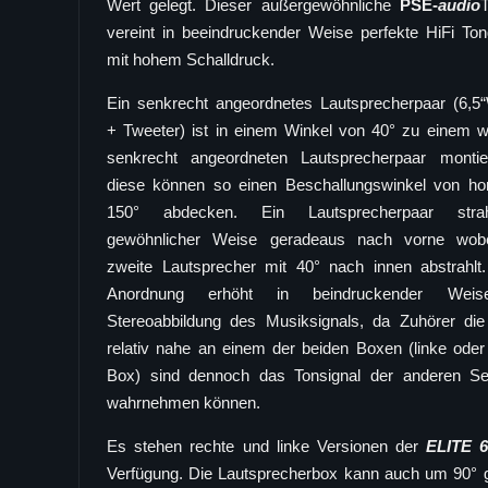
Wert gelegt. Dieser außergewöhnliche
PSE-
audio
vereint in beeindruckender Weise perfekte HiFi Tonq
mit hohem Schalldruck.
Ein senkrecht angeordnetes Lautsprecherpaar (6,5
+ Tweeter) ist in einem Winkel von 40° zu einem w
senkrecht angeordneten Lautsprecherpaar montie
diese können so einen Beschallungswinkel von hor
150° abdecken. Ein Lautsprecherpaar stra
gewöhnlicher Weise geradeaus nach vorne wob
zweite Lautsprecher mit 40° nach innen abstrahlt
Anordnung erhöht in beindruckender Weis
Stereoabbildung des Musiksignals, da Zuhörer die
relativ nahe an einem der beiden Boxen (linke oder
Box) sind dennoch das Tonsignal der anderen Sei
wahrnehmen können.
Es stehen rechte und linke Versionen der
ELITE 
Verfügung. Die Lautsprecherbox kann auch um 90° 