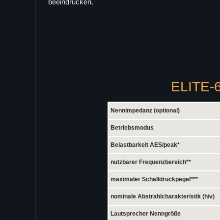
beeindrucken.
ELITE-6
Nennimpedanz (optional)
Betriebsmodus
Belastbarkeit AES/peak*
nutzbarer Frequenzbereich**
maximaler Schalldruckpegel***
nominale Abstrahlcharakteristik (h/v)
Lautsprecher Nenngröße