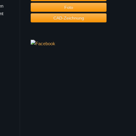
en
Foto
nt
CAD-Zeichnung