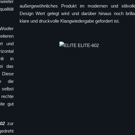
Tweeter
außergewöhnliches Produkt im modernen und stilvoll
ualität
Design Wert gelegt wird und darüber hinaus noch brilla
klare und druckvolle Klangwiedergabe gefordert ist.
“Woofer
eiteren
rt und
izontal
hlt in
ei das
. Diese
e die
 selbst
 rechte
te gut
602
zur
gedreht