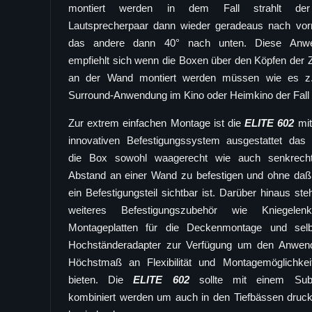
montiert werden in dem Fall strahlt der
Lautsprecherpaar dann wieder geradeaus nach vor
das andere dann 40° nach unten. Diese Anw
empfiehlt sich wenn die Boxen über den Köpfen der 
an der Wand montiert werden müssen wie es z.
Surround-Anwendung im Kino oder Heimkino der Fall i
Zur extrem einfachen Montage ist die
ELITE 602
mi
innovativen Befestigungssystem ausgestattet das 
die Box sowohl waagerecht wie auch senkrech
Abstand an einer Wand zu befestigen und ohne daß
ein Befestigungsteil sichtbar ist. Darüber hinaus ste
weiteres Befestigungszubehör wie Kniegele
Montageplatten für die Deckenmontage und selb
Hochständeradapter zur Verfügung um den Anwend
Höchstmaß an Flexibilität und Montagemöglichkei
bieten. Die
ELITE 602
sollte mit einem Sub
kombiniert werden um auch in den Tiefbässen druck