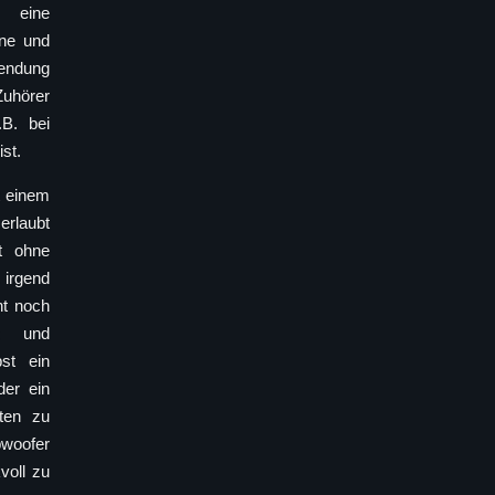
 eine
ne und
endung
Zuhörer
B. bei
st.
t einem
erlaubt
t ohne
 irgend
ht noch
nk und
st ein
er ein
ten zu
woofer
voll zu