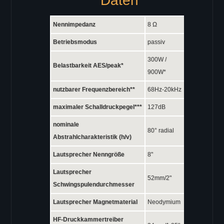
Daten
GS-16
Coaxial GX Serie
Nennimpedanz
8 Ω
GX-15
Betriebsmodus
passiv
GX-12
300W /
GX-10
Belastbarkeit AES/peak*
900W*
GX-8
nutzbarer Frequenzbereich**
68Hz-20kHz
GX-6
maximaler Schalldruckpegel***
127dB
Coaxial CX Serie
CX-15pro
nominale
80° radial
Abstrahlcharakteristik (h/v)
CX-15
CX-12
Lautsprecher Nenngröße
8"
CX-10
Lautsprecher
52mm/2"
CX-8
Schwingspulendurchmesser
CX-6
Lautsprecher Magnetmaterial
Neodymium
Ecoline EL Serie
HF-Druckkammertreiber