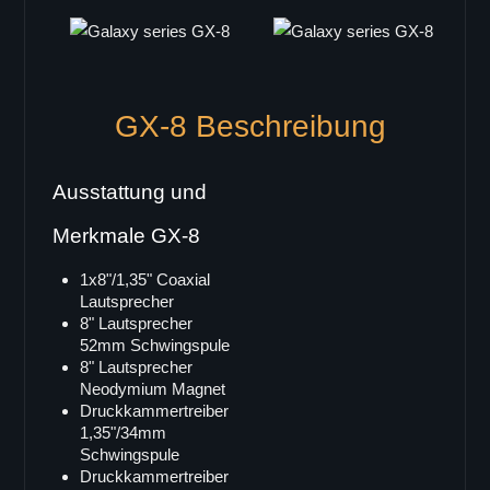
C-44
C-46
C-48
Deckenlautsprecher
GX-8 Beschreibung
K-Serie
K-3
Ausstattung und
K-4
Merkmale GX-8
Bassboxen
Single 18"
1x8"/1,35" Coaxial
Lautsprecher
B-18
8" Lautsprecher
B-18RV
52mm Schwingspule
LB-3
8" Lautsprecher
Neodymium Magnet
LB-3 i
Druckkammertreiber
SB-18
1,35"/34mm
Schwingspule
LB-118
Druckkammertreiber