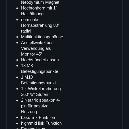
Doppel 18"
Neodymium Magnet
Hochtonhorn mit 1"
VB-218
Halsöffnung
VB-218pro
nominale
Hornabstrahlung 80°
SB-82
radial
LB-218i
Multifunktionsgehäuse
Anstellwinkel bei
SB-218
Verwendung als
Single 15"
Monitor 45°
Hochständerflansch
B-15
18 M8
LB-15
Befestigungspunkte
LB-15MK-II
1 M10
Befestigungspunkt
SB-15
1 x Winkelarretierung
X-ray sub
360°/5° Stufen
2 Neutrik speakon 4-
Doppel 15"
pin für passive
SB-215
Nutzung
bass link Funktion
SB-215s
high/mid link Funktion
VB-52
Frontgrill aus