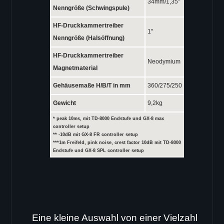
34mm/1,35"
EL-6
Nenngröße (Schwingspule)
EL-26
HF-Druckkammertreiber
EL-8
1"
Nenngröße (Halsöffnung)
EL-10
HF-Druckkammertreiber
EL-12
Neodymium
Magnetmaterial
EL-15
Gehäusemaße H/B/T in mm
360/275/250
DOWNLOADS
Gewicht
9,2kg
VERTRIEB
* peak 10ms, mit TD-8000 Endstufe und GX-8 max
controller setup
** -10dB mit GX-8 FR controller setup
***1m Freifeld, pink noise, crest factor 10dB mit TD-8000
Endstufe und GX-8 SPL controller setup
Eine kleine Auswahl von einer Vielzahl