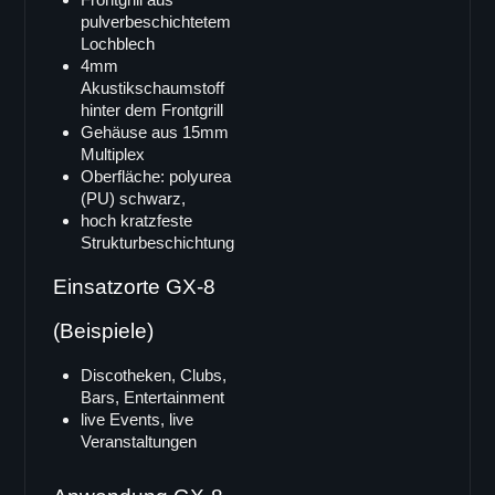
pulverbeschichtetem
Single 12"
Lochblech
B-12
4mm
Akustikschaumstoff
B-12deluxe
hinter dem Frontgrill
B-12i
Gehäuse aus 15mm
Multiplex
Doppel 8"
Oberfläche: polyurea
B-802
(PU) schwarz,
hoch kratzfeste
Line Array
Strukturbeschichtung
X-ray8
Einsatzorte GX-8
maxum
LA-3
(Beispiele)
V-TEC Serie
Discotheken, Clubs,
VT-6
Bars, Entertainment
VT-62
live Events, live
Veranstaltungen
VT-68
VT-12