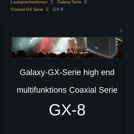
Lautsprecherboxen
Galaxy Serie
KONTAKT
GX-8
Coaxial GX Serie
PRODUKTE
Controller
Lautsprecherboxen
ELITE Serie
ELITE 402
ELITE 404
ELITE 602
Galaxy-GX-Serie high end
ELITE 604
ELITE 802
multifunktions Coaxial Serie
ELITE 804
Zeilenlautsprecher
GX-8
C-41
C-42
C-43