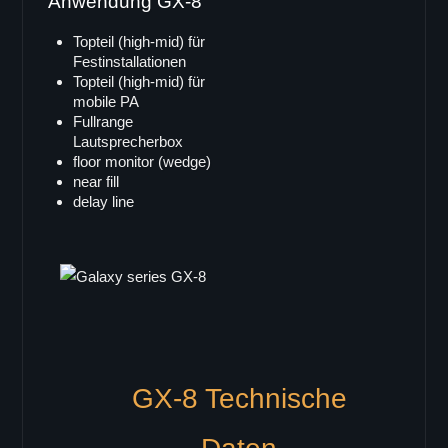
Anwendung GX-8
Vector Serie
Topteil (high-mid) für
Vector 8
Festinstallationen
Vector 6
Topteil (high-mid) für
mobile PA
Viper Serie
Fullrange
Viper-pro
Lautsprecherbox
floor monitor (wedge)
Viper-LA
near fill
Viper-S
delay line
Galaxy Serie
Galaxy GS Serie
GS-15
GS-15B
GS-12
GS-10
GX-8 Technische
GS-8
GS-26