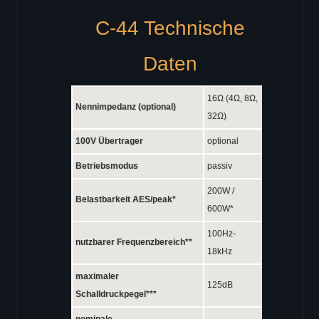
C-44 Technische
Daten
16Ω (4Ω, 8Ω,
Nennimpedanz (optional)
32Ω)
100V Übertrager
optional
Betriebsmodus
passiv
200W /
Belastbarkeit AES/peak*
600W*
100Hz-
nutzbarer Frequenzbereich**
18kHz
maximaler
125dB
Schalldruckpegel***
nominale