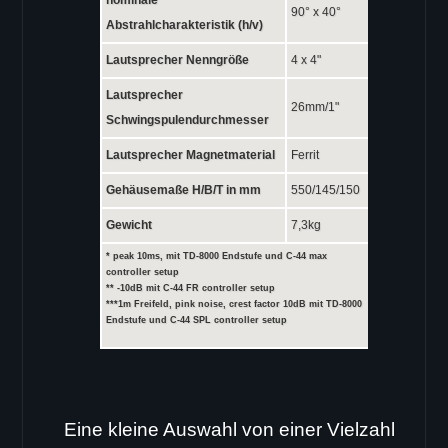
90° x 40°
Abstrahlcharakteristik (h/v)
Lautsprecher Nenngröße
4 x 4"
Lautsprecher
26mm/1"
Schwingspulendurchmesser
Lautsprecher Magnetmaterial
Ferrit
Gehäusemaße H/B/T in mm
550/145/150
Gewicht
7,3kg
* peak 10ms, mit TD-8000 Endstufe und C-44 max
controller setup
** -10dB mit C-44 FR controller setup
***1m Freifeld, pink noise, crest factor 10dB mit TD-8000
Endstufe und C-44 SPL controller setup
Eine kleine Auswahl von einer Vielzahl