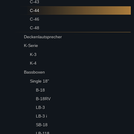
C-43
C-44
C-46
C-48
Deckenlautsprecher
K-Serie
K-3
K-4
Bassboxen
Single 18"
B-18
B-18RV
LB-3
LB-3 i
SB-18
LB-118