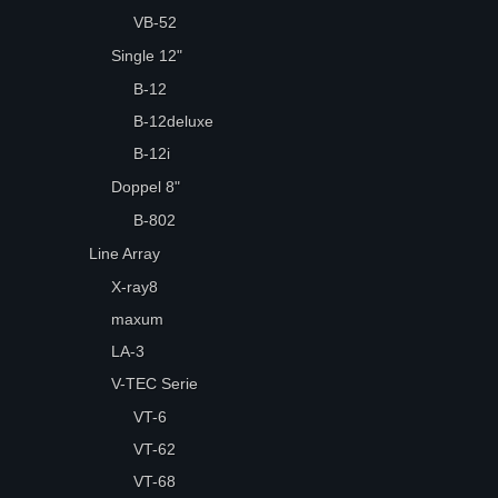
VB-52
Single 12"
B-12
B-12deluxe
B-12i
Doppel 8"
B-802
Line Array
X-ray8
maxum
LA-3
V-TEC Serie
VT-6
VT-62
VT-68